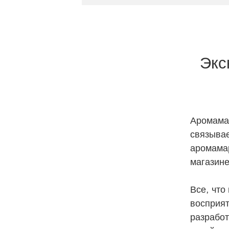
Экс
Аромамар
связывае
аромамар
магазине
Все, что
восприят
разработ