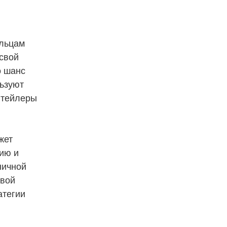
ельцам
свой
о шанс
льзуют
итейлеры
жет
цию и
ничной
евой
атегии