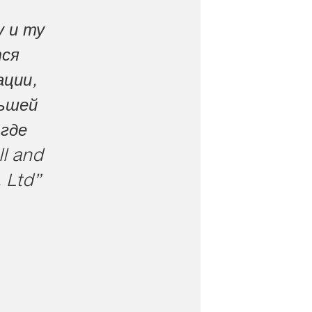
у и ту
тся
ации,
льшей
 где
ll and
 Ltd”