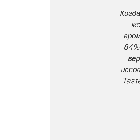
Когда
же
аром
84% 
вер
испол
Tast