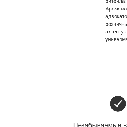
ритейла:
Аромамар
адвокато
розничны
аксессуа
универма
Незабываемые в