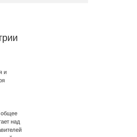
трии
я и
ря
т общее
тает над
авителей