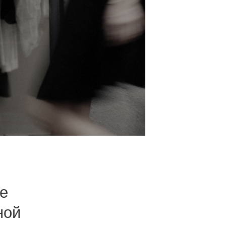
е
ной