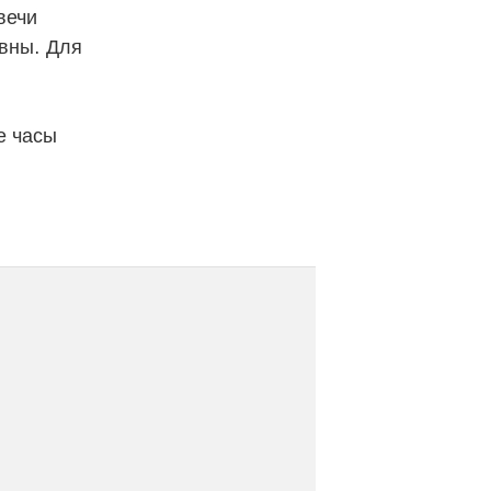
вечи
вны. Для
е часы