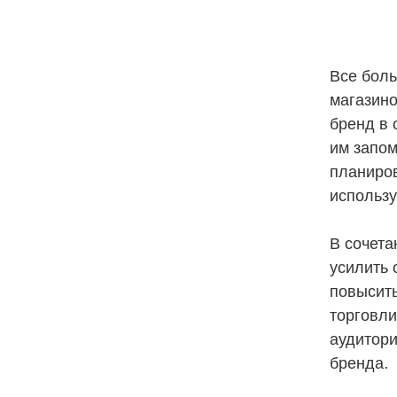
Все боль
магазино
бренд в 
им запом
планиров
использу
В сочета
усилить 
повысить
торговли
аудитори
бренда.